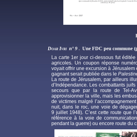
D
oar
I
vri
n° 9
.
Une FDC peu commune (p
La carte 1er jour ci-dessous fut édit
agricoles. Un coupon réponse numérot
voyait offrir une excursion à Jérusalem 
gagnant serait publiée dans le
Palestin
La route de Jérusalem, par ailleurs il
d’Indépendance. Les combattants juifs 
secours que par la route de Tel-Aviv
approvisionner la ville, mais les embu
de victimes malgré l’accompagnement de
nuit, dans le roc, une voie de dégage
9 juillet 1948). C’est cette route que
référence à la voie de communication 
pendant la guerre) ou encore route du 